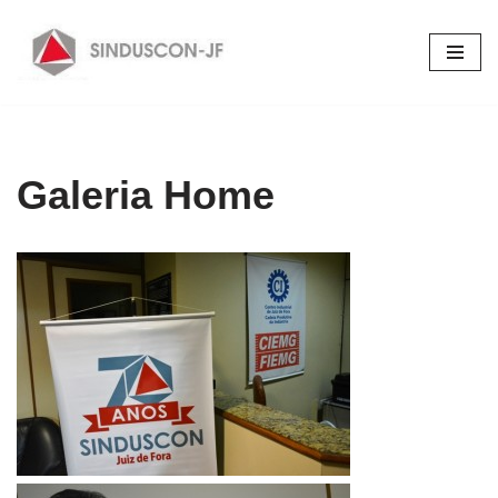
Pular
para
o
conteúdo
Galeria Home