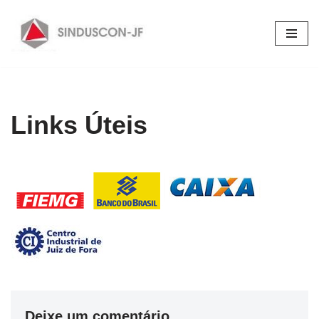
Pular
para
o
conteúdo
Links Úteis
Deixe um comentário