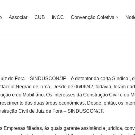
o
Associar
CUB
INCC
Convenção Coletiva
Notí
 Juiz de Fora – SINDUSCON/JF – é detentor da carta Sindical, d
Octacílio Negrão de Lima. Desde de 06/06/42, todavia, foram da
rução e do Mobiliário. Os interesses da Construção Civil e do M
crescimento das duas áreas econômicas. Desde, então, os inter
onstrução Civil de Juiz de Fora – SINDUSCON/JF.
mpresas filiadas, às quais garante assistência jurídica, con