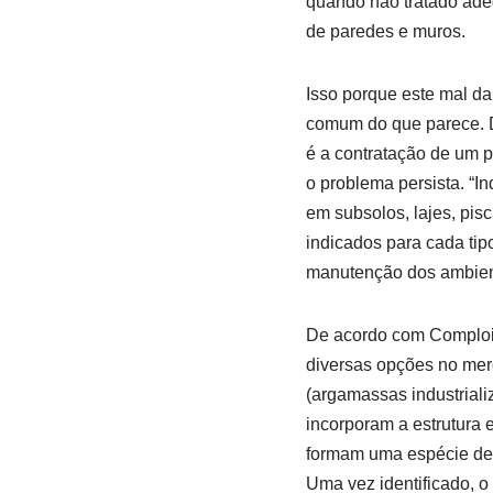
quando não tratado ade
de paredes e muros.
Isso porque este mal da 
comum do que parece. D
é a contratação de um p
o problema persista. “I
em subsolos, lajes, pis
indicados para cada tip
manutenção dos ambient
De acordo com Comploie
diversas opções no merc
(argamassas industrial
incorporam a estrutura 
formam uma espécie de 
Uma vez identificado, 