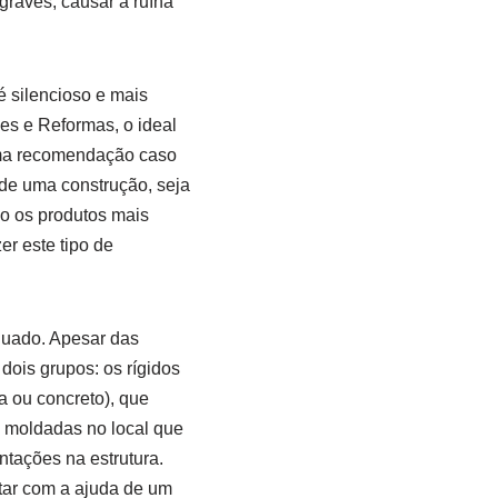
raves, causar a ruína
é silencioso e mais
es e Reformas, o ideal
 uma recomendação caso
 de uma construção, seja
ão os produtos mais
er este tipo de
quado. Apesar das
dois grupos: os rígidos
 ou concreto), que
u moldadas no local que
tações na estrutura.
tar com a ajuda de um