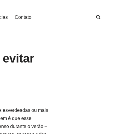
cias
Contato
 evitar
as esverdeadas ou mais
bem é que esse
enso durante o verão –