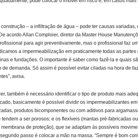
quadamente, pode colocar o imóvel em risco e, em casos mais g
construção – a infiltração de água – pode ter causas variadas, 
e acordo Allan Comploier, diretor da Master House Manutençõ
rofissional para agir preventivamente, mas o profissional faz
ndicamos a impermeabilização em praticamente todas as partes
cinas e fundações. O importante é saber como fazê-la e quais s
o de demanda. Só assim é possível evitar ciladas na hora de faz
es”, avisa.
r, também é necessário identificar o tipo de produto mais ade
ado, basicamente é possível dividir os impermeabilizantes em 
izadas, produtos bicomponentes ou com aditivos para argamassa
e tendem a ser porosos; e os flexíveis (mantas pré-fabricadas o
membrana de proteção), que se adaptam às possíveis movimen
o segundo passo é colocar a mão na massa. “Sempre é bom con