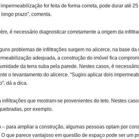
 a impermeabilização for feita de forma correta, pode durar até 2
 longo prazo”, comenta.
rém, é necessário diagnosticar corretamente a origem da infiltr
guns problemas de infiltrações surgem no alicerce, na base da 
ermeabilização adequada, a construção do imóvel fica comprom
 umidade da terra suba pela parede. Nestes casos, é necessário 
te o levantamento do alicerce. “Sugiro aplicar dois impermeab
o”, dá a dica.
 infiltrações que mostram-se provenientes do teto. Nestes ca
 quebradas, por exemplo.
 – para ampliar a construção, algumas pessoas optam por const
. O que parece vantajoso em questão de espaço pode ser um 