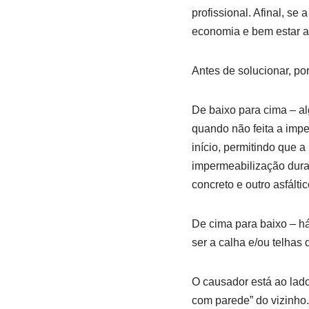
profissional. Afinal, se
economia e bem estar a
Antes de solucionar, po
De baixo para cima – al
quando não feita a imp
início, permitindo que a
impermeabilização duran
concreto e outro asfáltic
De cima para baixo – há
ser a calha e/ou telhas
O causador está ao lado
com parede” do vizinho