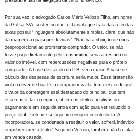
prestado e não há alegação de vício no serviço.”
Por sua vez, o advogado Carlos Mário Velloso Filho, em nome
da Gafisa S/A, sustentou que a cláusula que trata das referidas
taxas possui “linguagem absolutamente simples, clara, que não
dá margem a quaisquer dúvidas”. “Não há atribuição de ônus
desproporcional ao promitente-comprador. O valor, se não
fosse pago diretamente pelo consumidor, seria acrescido no
valor do imóvel, com repercussões negativas para o próprio
comprador. A base de cálculo do ITBI seria maior. A base de
cálculo das despesas de escritura seria maior. Essa pretensão
viola o dever de boa-fé: o comprador vai lá, tem ciência de que
o valor da corretagem está destacado do principal, que tem
esse custo, faz o negócio, obtém os efeitos positivos do
pagamento e em seguida entra com ação para ver reduzido o
preço total. Pretende-se aqui um enriquecimento ilícito. A
incorporadora, se condenada a restituir o valor, sofrerá indevido
empobrecimento ilícito.” Segundo Velloso, também não há falar
em venda casada.