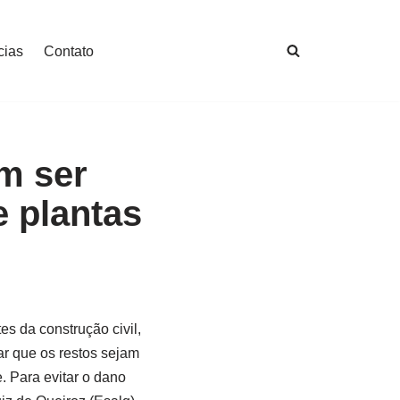
cias
Contato
m ser
e plantas
es da construção civil,
ar que os restos sejam
. Para evitar o dano