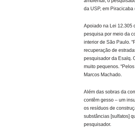
ambiental, o pesquisado
da USP, em Piracicaba 
Apoiado na Lei 12.305 
pesquisa por meio da co
interior de São Paulo. “
recuperação de estradas
pesquisador da Esalq. O
muito pequenos. “Pelos 
Marcos Machado.
Além das sobras da cont
contêm gesso – um insum
os resíduos de constru
substâncias [sulfatos] q
pesquisador.