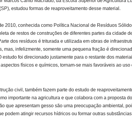
r Marcos Canto Machado, da Escola Superior de Agricultura Lui
(SP), estudou formas de reaproveitamento desse material.
de 2010, conhecida como Política Nacional de Resíduos Sólido
leta de restos de construções de diferentes partes da cidade de
Parte dos resíduos é triturada e utilizada em obras de infraestr
, mas, infelizmente, somente uma pequena fração é direcionada
 estudo foi direcionado justamente para o restante dos materia
aspectos físicos e químicos, tornam-se mais favoráveis ao uso e
rução civil, também fazem parte do estudo de reaproveitament
o importante na agricultura e que colabora com a proposta do p
ção que apresentam gesso são uma preocupação ambiental, pois
ue podem atingir recursos hídricos ou formar outras substâncias 