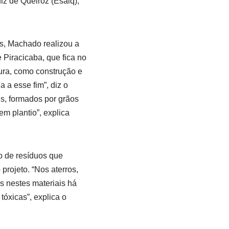
z de Queiroz (Esalq),
s, Machado realizou a
 Piracicaba, que fica no
utura, como construção e
 a esse fim”, diz o
is, formados por grãos
m plantio”, explica
o de resíduos que
rojeto. “Nos aterros,
 nestes materiais há
tóxicas”, explica o