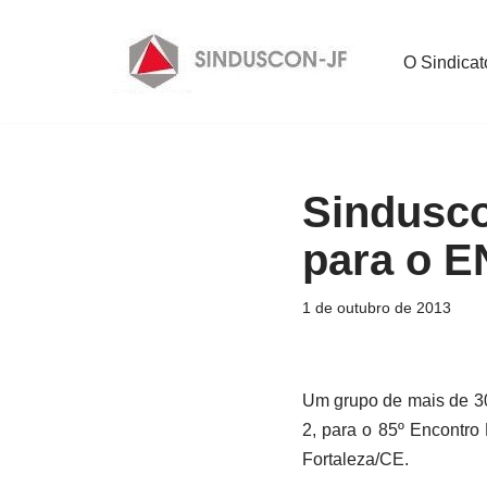
Pular
O Sindicat
para
o
conteúdo
Sindusco
para o E
1 de outubro de 2013
Um grupo de mais de 30
2, para o 85º Encontro
Fortaleza/CE.