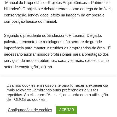
“Manual do Proprietário – Projetos Arquitetônicos – Patrimônio
Histórico”. O objetivo é debater temas como entrega de imóvel,
conservação, longevidade, efeito na imagem da empresa e
composição básica do manual.
Segundo o presidente do Sinduscon-JF, Leomar Delgado,
palestras, encontros e reciclagens são sempre de grande
importância para manter instruídos os empresários da área. “É
necessário auxiliar nossos profissionais para a prestação dos
serviços, de modo a obtermos, cada vez mais, excelência no
setor de construção”, afirma.
A palestra acontecerá no Centro Industrial (Av. Barão do Rio
Usamos cookies em nosso site para fornecer a experiência
Branco, 2.337/ 13º andar), às 19h. A entrada é franca.
mais relevante, lembrando suas preferências e visitas
repetidas. Ao clicar em “Aceitar”, concorda com a utilização
de TODOS os cookies.
Configurações de cookies
ACEITAR