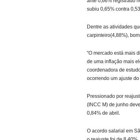
ante 0,66% registrado n
subiu 0,65% contra 0,53
Dentre as atividades qu
carpinteiro(4,88%), bom
“O mercado está mais di
de uma inflação mais ele
coordenadora de estudo
ocorrendo um ajuste do 
Pressionado por reajust
(INCC M) de junho deve 
0,84% de abril.
O acordo salarial em Sã
o reajuste foi de 8,40%