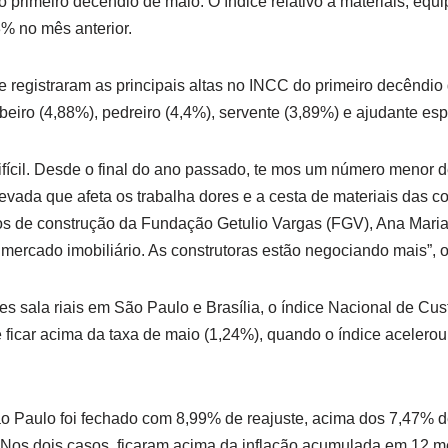
o primeiro decêndio de maio. O índice relativo a materiais, equ
% no mês anterior.
e registraram as principais altas no INCC do primeiro decêndio 
beiro (4,88%), pedreiro (4,4%), servente (3,89%) e ajudante esp
fícil. Desde o final do ano passado, te mos um número menor d
vada que afeta os trabalha dores e a cesta de materiais das con
s de construção da Fundação Getulio Vargas (FGV), Ana Maria 
mercado imobiliário. As construtoras estão negociando mais”, 
es sala riais em São Paulo e Brasília, o índice Nacional de Cu
ficar acima da taxa de maio (1,24%), quando o índice acelerou
o Paulo foi fechado com 8,99% de reajuste, acima dos 7,47% de
. Nos dois casos, ficaram acima da inflação acumulada em 12 m