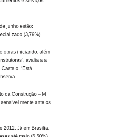
ipamentos e serviços
de junho estão:
ecializado (3,79%).
e obras iniciando, além
strutoras”, avalia a a
Castelo. “Está
observa.
sto da Construção – M
 sensível mente ante os
 2012. Já em Brasília,
eses até maio (6,50%),