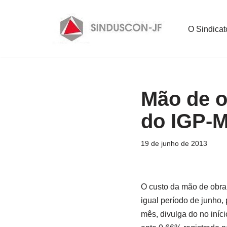
Pular
O Sindicat
para
o
conteúdo
Mão de ob
do IGP-
19 de junho de 2013
O custo da mão de obra
igual período de junho,
mês, divulga do no iníc