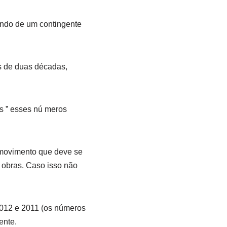
indo de um contingente
s de duas décadas,
s ” esses nú meros
 movimento que deve se
 obras. Caso isso não
2012 e 2011 (os números
ente.