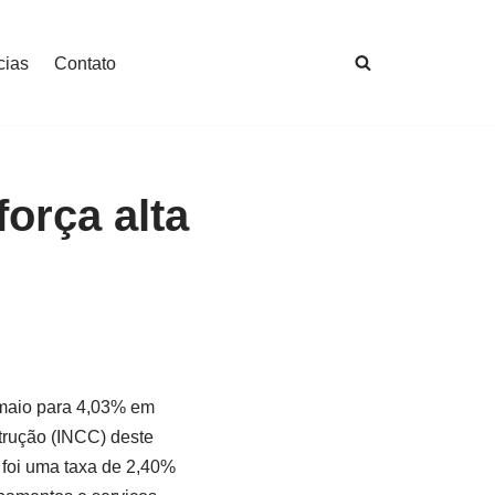
cias
Contato
força alta
 maio para 4,03% em
trução (INCC) deste
 foi uma taxa de 2,40%