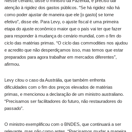
Nesse cenário, disse o ministro da Fazenda, é preciso dar
atenção à rigidez dos gastos públicos. “Se há rigidez não há
como poder ajustar de maneira que ele [o gasto] se torne
efetivo”, disse ele. Para Levy, o ajuste fiscal é uma primeira
etapa do ajuste econômico maior que o país vai ter que fazer
para responder à mudança do cenário mundial, com o fim do
ciclo das matérias primas. “O ciclo das commodities nos ajudou
e acredito que não desperdiçamos isso, mas temos que estar
preparados para agora trabalhar em mercados diferentes”,
afirmou.
Levy citou o caso da Austrália, que também enfrenta
dificuldades com o fim dos preços elevados de matérias
primas, e mencionou a declaração de um ministro australiano.
“Precisamos ser facilitadores do futuro, não restauradores do
passado”.
O ministro exemplificou com o BNDES, que continuará a ser
relevante, mas não como antes. “Precisamos mudar a maneira