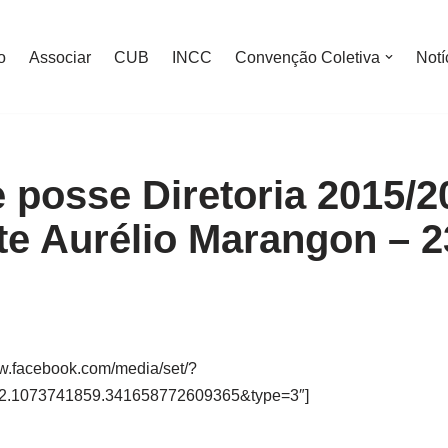
o
Associar
CUB
INCC
Convenção Coletiva
Notí
e posse Diretoria 2015/2
te Aurélio Marangon – 2
ww.facebook.com/media/set/?
2.1073741859.341658772609365&type=3″]