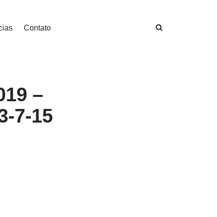
cias
Contato
019 –
3-7-15