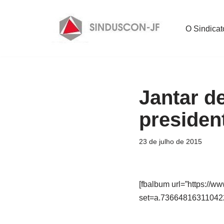
Pular
O Sindicat
para
o
conteúdo
Jantar d
presiden
23 de julho de 2015
[fbalbum url=”https://w
set=a.73664816311042