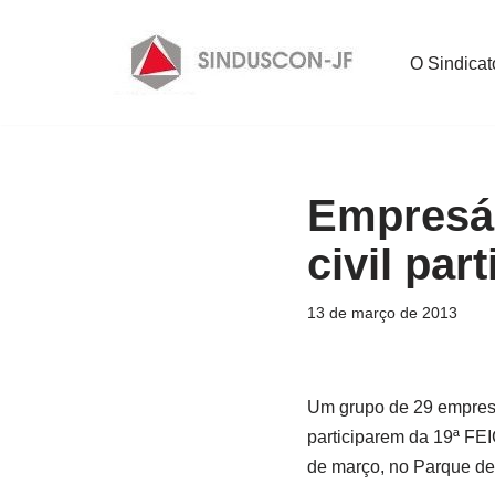
Pular
O Sindicat
para
o
conteúdo
Empresár
civil par
13 de março de 2013
Um grupo de 29 empresár
participarem da 19ª FEI
de março, no Parque de