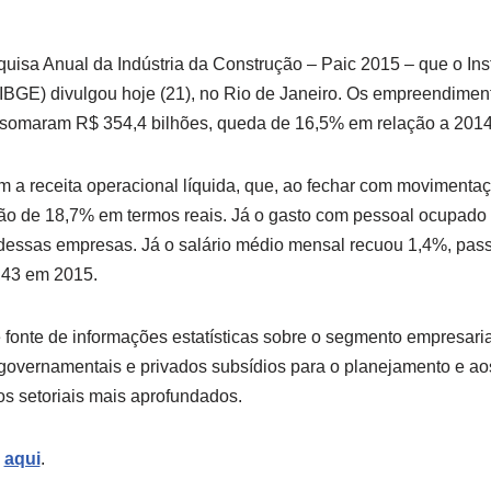
uisa Anual da Indústria da Construção – Paic 2015 – que o Insti
 (IBGE) divulgou hoje (21), no Rio de Janeiro. Os empreendimen
o somaram R$ 354,4 bilhões, queda de 16,5% em relação a 2014
a receita operacional líquida, que, ao fechar com movimentaç
ção de 18,7% em termos reais. Já o gasto com pessoal ocupad
dessas empresas. Já o salário médio mensal recuou 1,4%, pas
,43 em 2015.
 fonte de informações estatísticas sobre o segmento empresaria
governamentais e privados subsídios para o planejamento e aos
s setoriais mais aprofundados.
a
aqui
.