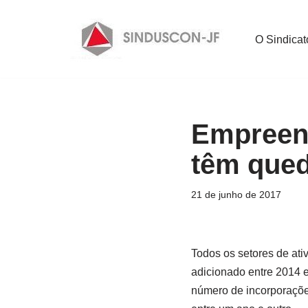
Pular
O Sindicat
para
o
conteúdo
Empreend
têm qued
21 de junho de 2017
Todos os setores de ati
adicionado entre 2014 e
número de incorporaçõe