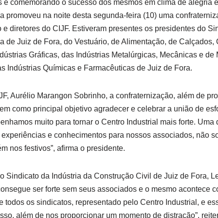
s e comemorando o sucesso dos mesmos em clima de alegria e 
ora promoveu na noite desta segunda-feira (10) uma confraterni
o e diretores do CIJF. Estiveram presentes os presidentes do Sin
ia de Juiz de Fora, do Vestuário, de Alimentação, de Calçados, 
dústrias Gráficas, das Indústrias Metalúrgicas, Mecânicas e de M
as Indústrias Químicas e Farmacêuticas de Juiz de Fora.
F, Aurélio Marangon Sobrinho, a confraternização, além de propí
em como principal objetivo agradecer e celebrar a união de esf
nhamos muito para tornar o Centro Industrial mais forte. Uma 
de experiências e conhecimentos para nossos associados, não 
 nos festivos”, afirma o presidente.
 Sindicato da Indústria da Construção Civil de Juiz de Fora, 
 consegue ser forte sem seus associados e o mesmo acontece co
 todos os sindicatos, representado pelo Centro Industrial, e es
so, além de nos proporcionar um momento de distração”, reiter