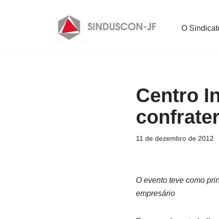
Pular
O Sindicat
para
o
conteúdo
Centro In
confrater
11 de dezembro de 2012
O evento teve como prin
empresário