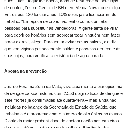
substitutos. Jaqueline Bacha, dona de uma rede de sete lojas
de confecções no Centro de BH e em Venda Nova, que o diga.
Entre seus 120 funcionários, 10% deles já se licenciaram do
trabalho. “Em época de crise, não tenho como contratar
pessoas para substituir as vendedoras. A gente tenta se virar
para cobrir os horários sem sobrecarregar ninguém nem fazer
horas extras”, alega. Para tentar evitar novas baixas, ela diz
que tem vigiado pessoalmente baldes e passeios em frente às
suas lojas, para verificar a existência de água parada.
Aposta na prevenção
Juiz de Fora, na Zona da Mata, vive atualmente a pior epidemia
de dengue da sua história, com 2.553 diagnósticos de dengue e
sete mortes já confirmadas até quarta-feira – mas ainda não
incluídas no balanço da Secretaria de Estado de Saúde, que
trabalha até o momento com o número de oito óbitos no estado.
Diante da maior probabilidade de contaminação nos canteiros
de obras, até pela natureza do trabalho,
o Sindicato das