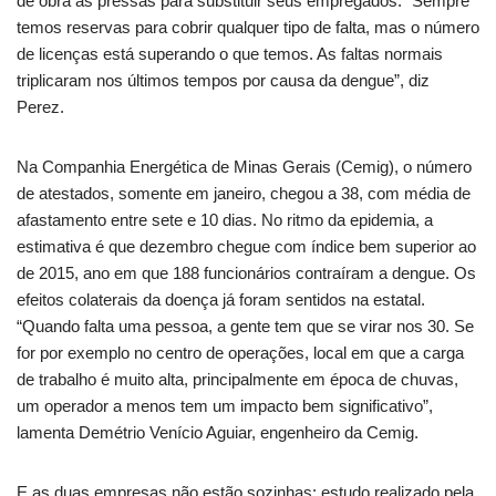
de obra às pressas para substituir seus empregados. “Sempre
temos reservas para cobrir qualquer tipo de falta, mas o número
de licenças está superando o que temos. As faltas normais
triplicaram nos últimos tempos por causa da dengue”, diz
Perez.
Na Companhia Energética de Minas Gerais (Cemig), o número
de atestados, somente em janeiro, chegou a 38, com média de
afastamento entre sete e 10 dias. No ritmo da epidemia, a
estimativa é que dezembro chegue com índice bem superior ao
de 2015, ano em que 188 funcionários contraíram a dengue. Os
efeitos colaterais da doença já foram sentidos na estatal.
“Quando falta uma pessoa, a gente tem que se virar nos 30. Se
for por exemplo no centro de operações, local em que a carga
de trabalho é muito alta, principalmente em época de chuvas,
um operador a menos tem um impacto bem significativo”,
lamenta Demétrio Venício Aguiar, engenheiro da Cemig.
E as duas empresas não estão sozinhas: estudo realizado pela