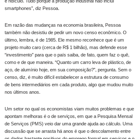
é ridículo. Tudo porque a produção industrial não inclui
smartphones”, diz Pessoa.
Em razão das mudanças na economia brasileira, Pessoa
também não desistiu de pedir um novo censo econômico. O
último, lembra, é de 1985. Ele mesmo reconhece que é um
projeto muito caro (cerca de R$ 1 bilhão), mas defende esse
“investimento” para que o país saiba, de fato, quem faz o quê,
como e de que maneira. “Quanto um carro leva de plástico, de
aço, de alumínio hoje, em sua composição?”, pergunta. Sem o
censo, diz, é muito difícil estabelecer a estrutura de consumo
de bens intermediários em cada produto, algo que mudou muito
nos últimos anos.
Um setor no qual os economistas viam muitos problemas e que
apontam melhoras é o de serviços, em que a Pesquisa Mensal
de Serviços (PMS) veio dar uma grande ajuda ao cálculo. Uma
discussão que se arrasta há anos é que o descolamento entre
os dados bastante positivos do emprego formal em serviços e o